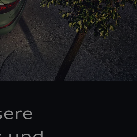
sere
s und