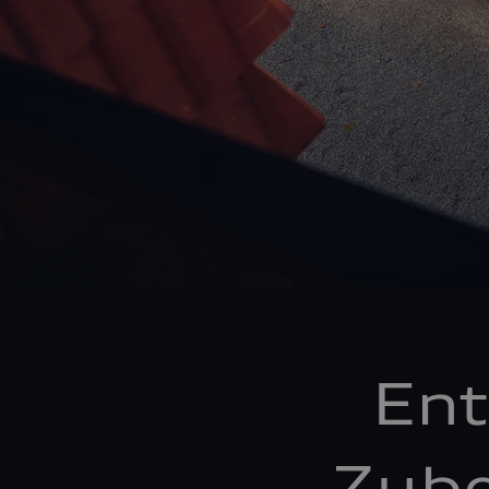
Ent
Zube